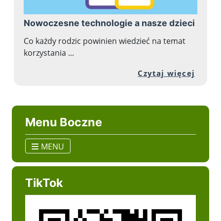
Nowoczesne technologie a nasze dzieci
Co każdy rodzic powinien wiedzieć na temat
korzystania ...
Przej
Czytaj więcej
Menu Boczne
MENU
TikTok