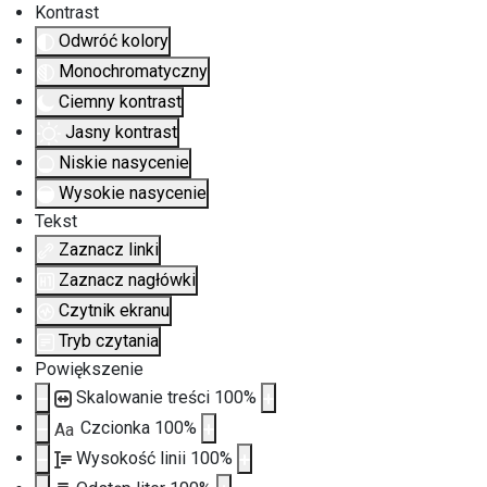
Kontrast
Odwróć kolory
Monochromatyczny
Ciemny kontrast
Jasny kontrast
Niskie nasycenie
Wysokie nasycenie
Tekst
Zaznacz linki
Zaznacz nagłówki
Czytnik ekranu
Tryb czytania
Powiększenie
Skalowanie treści
100
%
Czcionka
100
%
Aa
Wysokość linii
100
%