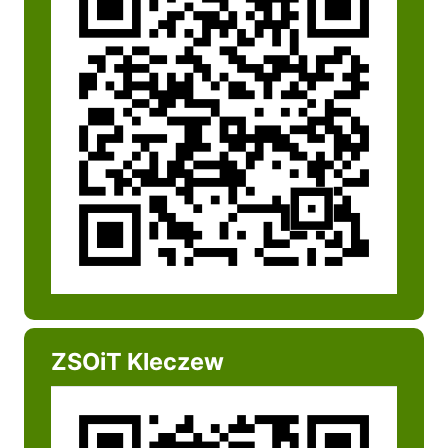
ZSOiT Kleczew