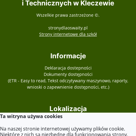
i Technicznych w Kleczewie
Wszelkie prawa zastrzeżone ©.
stronydlaoswaity.pl
otwiera się w nowy
Strony internetowe dla szkół
Informacje
Deklaracja dostepności
Dokumenty dostępności
(ETR - Easy to read, Tekst odczytywany maszynowo, raporty,
wnioski o zapewnienie dostępności, etc.)
Lokalizacja
Ta witryna używa cookies
Plac Józefa Piłsudskiego 13
62-540 Kleczew
Na naszej stronie internetowej używamy plików cookie.
Niektóre z nich są niezbędne dla funkcjonowania strony,