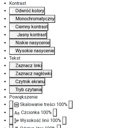
Kontrast
Odwróć kolory
Monochromatyczny
Ciemny kontrast
Jasny kontrast
Niskie nasycenie
Wysokie nasycenie
Tekst
Zaznacz linki
Zaznacz nagłówki
Czytnik ekranu
Tryb czytania
Powiększenie
Skalowanie treści
100
%
Czcionka
100
%
Aa
Wysokość linii
100
%