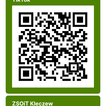
ZSOiT Kleczew