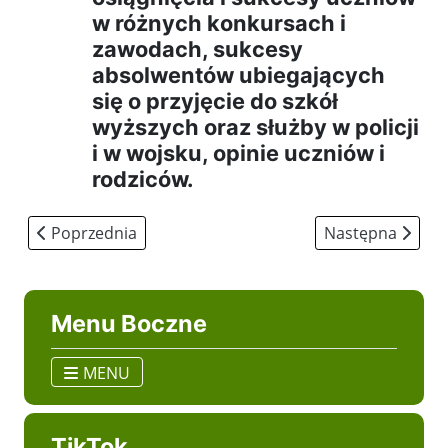
w różnych konkursach i
zawodach, sukcesy
absolwentów ubiegających
się o przyjęcie do szkół
wyższych oraz służby w policji
i w wojsku, opinie uczniów i
rodziców.
Poprzednia strona: Aktywna tablica
Następna stron
Poprzednia
Następna
Menu Boczne
MENU
TikTok