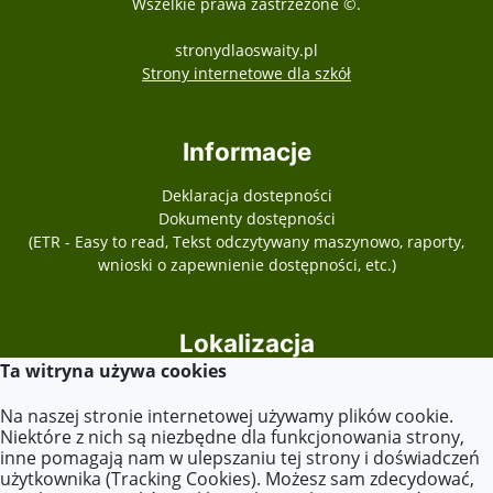
Wszelkie prawa zastrzeżone ©.
stronydlaoswaity.pl
otwiera się w nowy
Strony internetowe dla szkół
Informacje
Deklaracja dostepności
Dokumenty dostępności
(ETR - Easy to read, Tekst odczytywany maszynowo, raporty,
wnioski o zapewnienie dostępności, etc.)
Lokalizacja
Ta witryna używa cookies
Plac Józefa Piłsudskiego 13
62-540 Kleczew
Na naszej stronie internetowej używamy plików cookie.
Niektóre z nich są niezbędne dla funkcjonowania strony,
inne pomagają nam w ulepszaniu tej strony i doświadczeń
użytkownika (Tracking Cookies). Możesz sam zdecydować,
Kontakt