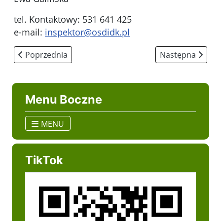
tel. Kontaktowy: 531 641 425
e-mail:
inspektor@osdidk.pl
Poprzednia strona: Procedury zgłoszeń wewnętrznych
Następna strona
Poprzednia
Następna
Menu Boczne
MENU
TikTok