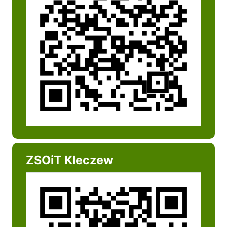
ZSOiT Kleczew