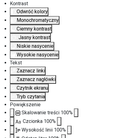
Kontrast
Odwróć kolory
Monochromatyczny
Ciemny kontrast
Jasny kontrast
Niskie nasycenie
Wysokie nasycenie
Tekst
Zaznacz linki
Zaznacz nagłówki
Czytnik ekranu
Tryb czytania
Powiększenie
Skalowanie treści
100
%
Czcionka
100
%
Aa
Wysokość linii
100
%