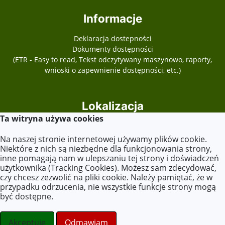
Informacje
Deklaracja dostepności
Dokumenty dostępności
(ETR - Easy to read, Tekst odczytywany maszynowo, raporty,
wnioski o zapewnienie dostępności, etc.)
Lokalizacja
Ta witryna używa cookies
Plac Józefa Piłsudskiego 13
62-540 Kleczew
Na naszej stronie internetowej używamy plików cookie.
Niektóre z nich są niezbędne dla funkcjonowania strony,
inne pomagają nam w ulepszaniu tej strony i doświadczeń
użytkownika (Tracking Cookies). Możesz sam zdecydować,
Kontakt
czy chcesz zezwolić na pliki cookie. Należy pamiętać, że w
przypadku odrzucenia, nie wszystkie funkcje strony mogą
Tel. +48 63 270 10 24
być dostępne.
E-mail:
zspkleczew@op.pl
sekretariat@zsoit.pl
Akceptuje
Odmawiam