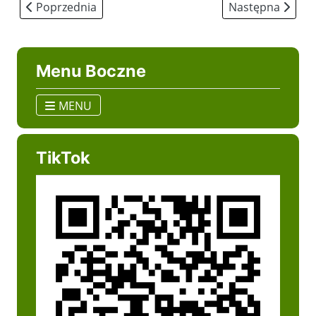
Poprzednia strona: Wyróżnienie
Następna strona
Poprzednia
Następna
Menu Boczne
MENU
TikTok