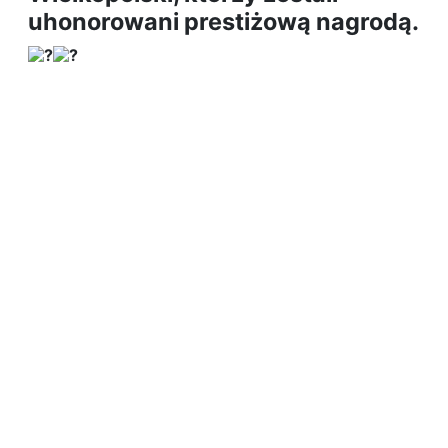
uhonorowani prestiżową nagrodą.
Kliknięci