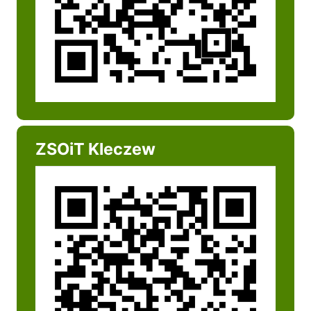
ZSOiT Kleczew