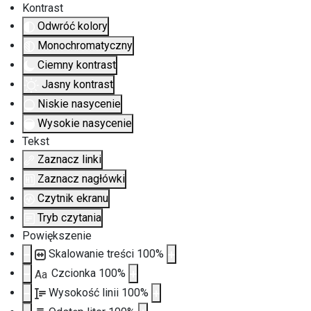
Kontrast
Odwróć kolory
Monochromatyczny
Ciemny kontrast
Jasny kontrast
Niskie nasycenie
Wysokie nasycenie
Tekst
Zaznacz linki
Zaznacz nagłówki
Czytnik ekranu
Tryb czytania
Powiększenie
Skalowanie treści
100
%
Czcionka
100
%
Aa
Wysokość linii
100
%