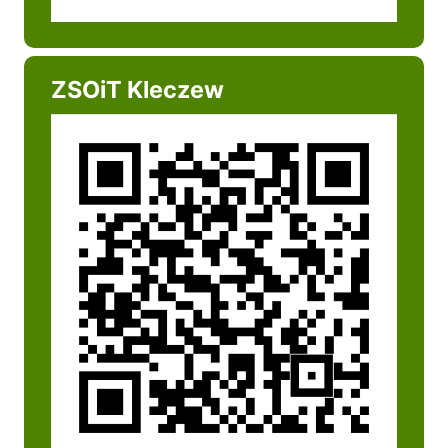
ZSOiT Kleczew