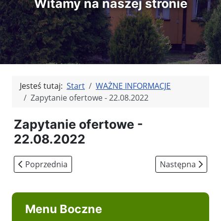
Witamy na naszej stronie
Jesteś tutaj:
Start
WAŻNE INFORMACJE
Zapytanie ofertowe - 22.08.2022
Zapytanie ofertowe -
22.08.2022
Poprzednia strona: Kreator mody
Następna strona
Poprzednia
Następna
Menu Boczne