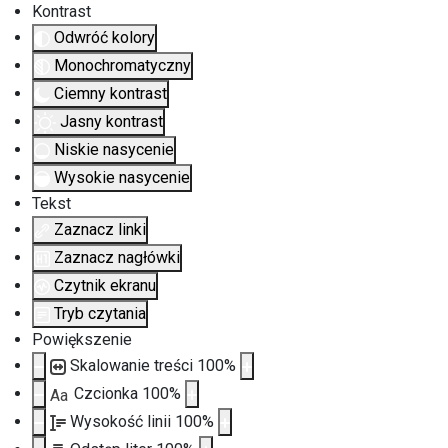
Kontrast
Odwróć kolory
Monochromatyczny
Ciemny kontrast
Jasny kontrast
Niskie nasycenie
Wysokie nasycenie
Tekst
Zaznacz linki
Zaznacz nagłówki
Czytnik ekranu
Tryb czytania
Powiększenie
Skalowanie treści
100
%
Czcionka
100
%
Aa
Wysokość linii
100
%